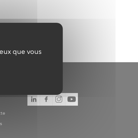
 ceux que vous
tte
s