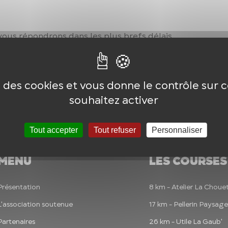
ous répondrons dans les plus brefs délais.
se des cookies et vous donne le contrôle sur
souhaitez activer
Tout accepter
Tout refuser
Personnaliser
MENU
LES COURSES
Présentation
8 km - Atelier La Choue
L'association soutenue
17 km - Pellerin Paysage
Partenaires
26 km - Utile La Gaub'