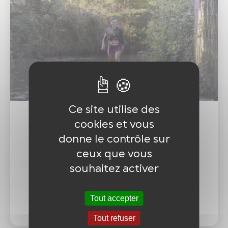
Ce site utilise des
26 km - Utile La Gaub'
cookies et vous
donne le contrôle sur
300M de dénivelé +
ceux que vous
souhaitez activer
Places restantes : 11
24 €*
Tout accepter
dont 1 € pour "Elles et Solidaires"
Tout refuser